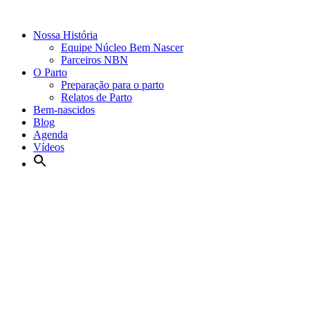
Nossa História
Equipe Núcleo Bem Nascer
Parceiros NBN
O Parto
Preparação para o parto
Relatos de Parto
Bem-nascidos
Blog
Agenda
Vídeos