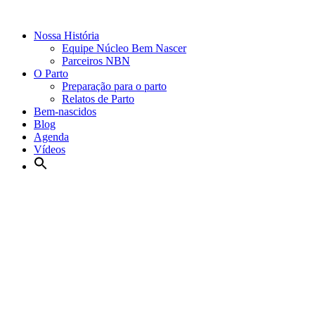
Nossa História
Equipe Núcleo Bem Nascer
Parceiros NBN
O Parto
Preparação para o parto
Relatos de Parto
Bem-nascidos
Blog
Agenda
Vídeos