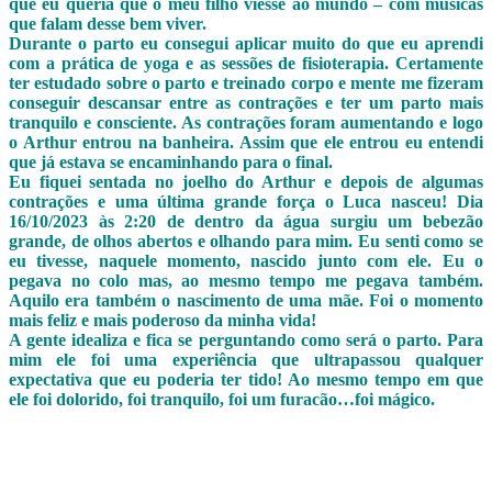
que eu queria que o meu filho viesse ao mundo – com músicas
que falam desse bem viver.
Durante o parto eu consegui aplicar muito do que eu aprendi
com a prática de yoga e as sessões de fisioterapia. Certamente
ter estudado sobre o parto e treinado corpo e mente me fizeram
conseguir descansar entre as contrações e ter um parto mais
tranquilo e consciente. As contrações foram aumentando e logo
o Arthur entrou na banheira. Assim que ele entrou eu entendi
que já estava se encaminhando para o final.
Eu fiquei sentada no joelho do Arthur e depois de algumas
contrações e uma última grande força o Luca nasceu! Dia
16/10/2023 às 2:20 de dentro da água surgiu um bebezão
grande, de olhos abertos e olhando para mim. Eu senti como se
eu tivesse, naquele momento, nascido junto com ele. Eu o
pegava no colo mas, ao mesmo tempo me pegava também.
Aquilo era também o nascimento de uma mãe. Foi o momento
mais feliz e mais poderoso da minha vida!
A gente idealiza e fica se perguntando como será o parto. Para
mim ele foi uma experiência que ultrapassou qualquer
expectativa que eu poderia ter tido! Ao mesmo tempo em que
ele foi dolorido, foi tranquilo, foi um furacão…foi mágico.