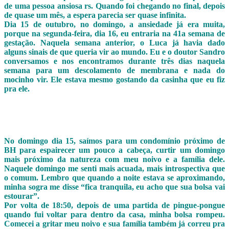
de uma pessoa ansiosa rs. Quando foi chegando no final, depois
de quase um mês, a espera parecia ser quase infinita.
Dia 15 de outubro, no domingo, a ansiedade já era muita,
porque na segunda-feira, dia 16, eu entraria na 41a semana de
gestação. Naquela semana anterior, o Luca já havia dado
alguns sinais de que queria vir ao mundo. Eu e o doutor Sandro
conversamos e nos encontramos durante três dias naquela
semana para um descolamento de membrana e nada do
mocinho vir. Ele estava mesmo gostando da casinha que eu fiz
pra ele.
No domingo dia 15, saímos para um condomínio próximo de
BH para espairecer um pouco a cabeça, curtir um domingo
mais próximo da natureza com meu noivo e a família dele.
Naquele domingo me senti mais acuada, mais introspectiva que
o comum. Lembro que quando a noite estava se aproximando,
minha sogra me disse “fica tranquila, eu acho que sua bolsa vai
estourar”.
Por volta de 18:50, depois de uma partida de pingue-pongue
quando fui voltar para dentro da casa, minha bolsa rompeu.
Comecei a gritar meu noivo e sua família também já correu pra