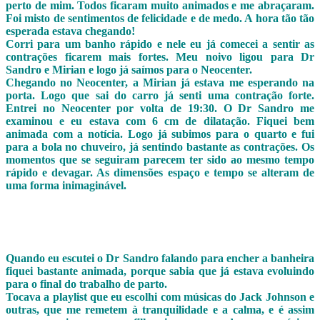
perto de mim. Todos ficaram muito animados e me abraçaram.
Foi misto de sentimentos de felicidade e de medo. A hora tão tão
esperada estava chegando!
Corri para um banho rápido e nele eu já comecei a sentir as
contrações ficarem mais fortes. Meu noivo ligou para Dr
Sandro e Mirian e logo já saímos para o Neocenter.
Chegando no Neocenter, a Mirian já estava me esperando na
porta. Logo que sai do carro já senti uma contração forte.
Entrei no Neocenter por volta de 19:30. O Dr Sandro me
examinou e eu estava com 6 cm de dilatação. Fiquei bem
animada com a notícia. Logo já subimos para o quarto e fui
para a bola no chuveiro, já sentindo bastante as contrações. Os
momentos que se seguiram parecem ter sido ao mesmo tempo
rápido e devagar. As dimensões espaço e tempo se alteram de
uma forma inimaginável.
Quando eu escutei o Dr Sandro falando para encher a banheira
fiquei bastante animada, porque sabia que já estava evoluindo
para o final do trabalho de parto.
Tocava a playlist que eu escolhi com músicas do Jack Johnson e
outras, que me remetem à tranquilidade e a calma, e é assim