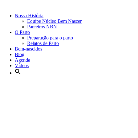
Nossa História
Equipe Núcleo Bem Nascer
Parceiros NBN
O Parto
Preparação para o parto
Relatos de Parto
Bem-nascidos
Blog
Agenda
Vídeos