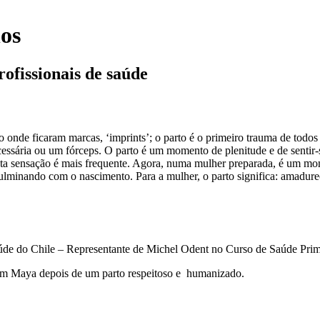
hos
rofissionais de saúde
to onde ficaram marcas, ‘imprints’; o parto é o primeiro trauma de tod
ssária ou um fórceps. O parto é um momento de plenitude e de sentir-se
ta sensação é mais frequente. Agora, numa mulher preparada, é um mome
lminando com o nascimento. Para a mulher, o parto significa: amadurec
Saúde do Chile – Representante de Michel Odent no Curso de Saúde Prim
em Maya depois de um parto respeitoso e humanizado.