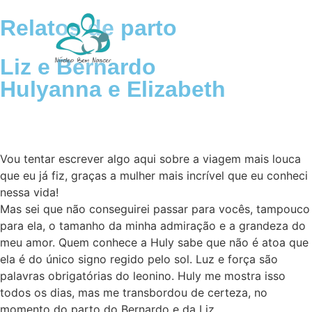
Relatos de parto
Liz e Bernardo
Nossa História
Bem-nascidos
Hulyanna e Elizabeth
Vou tentar escrever algo aqui sobre a viagem mais louca
que eu já fiz, graças a mulher mais incrível que eu conheci
nessa vida!
Mas sei que não conseguirei passar para vocês, tampouco
para ela, o tamanho da minha admiração e a grandeza do
meu amor. Quem conhece a Huly sabe que não é atoa que
ela é do único signo regido pelo sol. Luz e força são
palavras obrigatórias do leonino. Huly me mostra isso
todos os dias, mas me transbordou de certeza, no
momento do parto do Bernardo e da Liz…