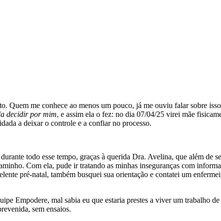
to. Quem me conhece ao menos um pouco, já me ouviu falar sobre isso
da decidir por mim
, e assim ela o fez: no dia 07/04/25 virei mãe fisic
idada a deixar o controle e a confiar no processo.
u durante todo esse tempo, graças à querida Dra. Avelina, que além de s
caminho. Com ela, pude ir tratando as minhas inseguranças com informaç
ente pré-natal, também busquei sua orientação e contatei um enfermeiro
e Empodere, mal sabia eu que estaria prestes a viver um trabalho de 
prevenida, sem ensaios.