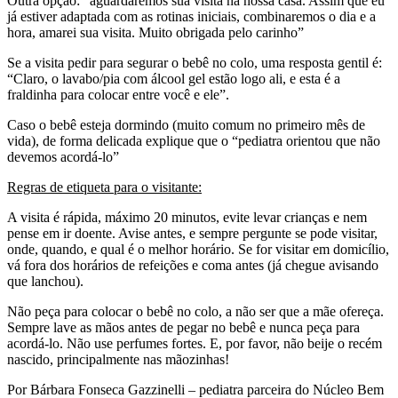
Outra opção: “aguardaremos sua visita na nossa casa. Assim que eu
já estiver adaptada com as rotinas iniciais, combinaremos o dia e a
hora, amarei sua visita. Muito obrigada pelo carinho”
Se a visita pedir para segurar o bebê no colo, uma resposta gentil é:
“Claro, o lavabo/pia com álcool gel estão logo ali, e esta é a
fraldinha para colocar entre você e ele”.
Caso o bebê esteja dormindo (muito comum no primeiro mês de
vida), de forma delicada explique que o “pediatra orientou que não
devemos acordá-lo”
Regras de etiqueta para o visitante:
A visita é rápida, máximo 20 minutos, evite levar crianças e nem
pense em ir doente. Avise antes, e sempre pergunte se pode visitar,
onde, quando, e qual é o melhor horário. Se for visitar em domicílio,
vá fora dos horários de refeições e coma antes (já chegue avisando
que lanchou).
Não peça para colocar o bebê no colo, a não ser que a mãe ofereça.
Sempre lave as mãos antes de pegar no bebê e nunca peça para
acordá-lo. Não use perfumes fortes. E, por favor, não beije o recém
nascido, principalmente nas mãozinhas!
Por Bárbara Fonseca Gazzinelli – pediatra parceira do Núcleo Bem