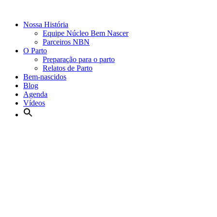
Nossa História
Equipe Núcleo Bem Nascer
Parceiros NBN
O Parto
Preparação para o parto
Relatos de Parto
Bem-nascidos
Blog
Agenda
Vídeos