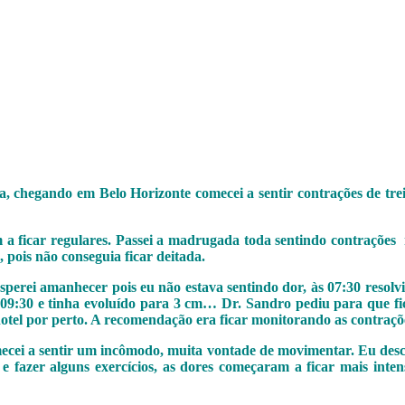
quila, chegando em Belo Horizonte comecei a sentir contrações de 
ficar regulares. Passei a madrugada toda sentindo contrações re
pois não conseguia ficar deitada.
sperei amanhecer pois eu não estava sentindo dor, às 07:30 resolv
09:30 e tinha evoluído para 3 cm… Dr. Sandro pediu para que fic
hotel por perto. A recomendação era ficar monitorando as contraçõ
ecei a sentir um incômodo, muita vontade de movimentar. Eu descia
 fazer alguns exercícios, as dores começaram a ficar mais inten