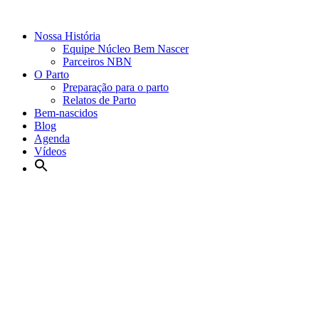
Nossa História
Equipe Núcleo Bem Nascer
Parceiros NBN
O Parto
Preparação para o parto
Relatos de Parto
Bem-nascidos
Blog
Agenda
Vídeos