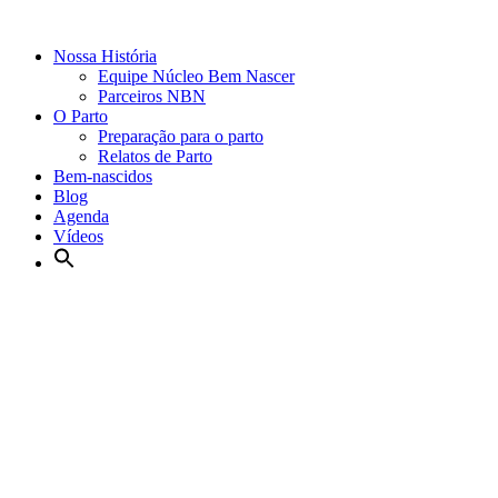
Nossa História
Equipe Núcleo Bem Nascer
Parceiros NBN
O Parto
Preparação para o parto
Relatos de Parto
Bem-nascidos
Blog
Agenda
Vídeos