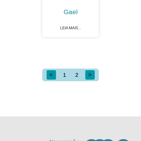
Gael
LEIA MAIS...
<
1
2
>