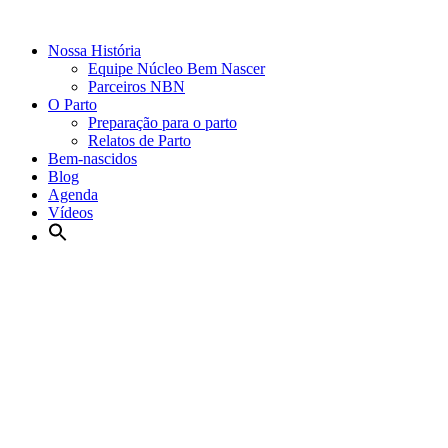
Nossa História
Equipe Núcleo Bem Nascer
Parceiros NBN
O Parto
Preparação para o parto
Relatos de Parto
Bem-nascidos
Blog
Agenda
Vídeos