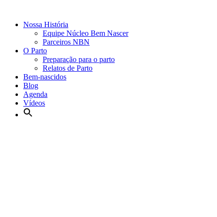
Nossa História
Equipe Núcleo Bem Nascer
Parceiros NBN
O Parto
Preparação para o parto
Relatos de Parto
Bem-nascidos
Blog
Agenda
Vídeos