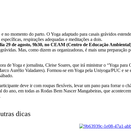
o e no momento do parto. O Yoga adaptado para casais grávidos estende
 específicas, respirações adequadas e meditações a dois.
ia 29 de agosto, 9h30, no CEAM (Centro de Educação Ambiental
 grávidas. Mas, como dizem as organizadoras, é mais uma preparação pa
ora de Yoga e jornalista, Cleise Soares, que irá ministrar o “Yoga pa
rco Aurélio Valadares). Formou-se em Yoga pela Uniyoga/PUC e se esp
sábado.
articipante deve ir com roupas flexíveis, levar um pano para forrar o c
nal do ano, em todas as Rodas Bem Nascer Mangabeiras, que acontecem 
.
utras dicas