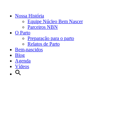
Nossa História
Equipe Núcleo Bem Nascer
Parceiros NBN
O Parto
Preparação para o parto
Relatos de Parto
Bem-nascidos
Blog
Agenda
Vídeos