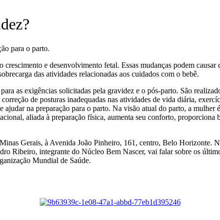
idez?
ao crescimento e desenvolvimento fetal. Essas mudanças podem causar de
sobrecarga das atividades relacionadas aos cuidados com o bebê.
 para as exigências solicitadas pela gravidez e o pós-parto. São realiz
, correção de posturas inadequadas nas atividades de vida diária, exercí
de ajudar na preparação para o parto. Na visão atual do parto, a mulher
tacional, aliada à preparação física, aumenta seu conforto, proporcion
Minas Gerais, à Avenida João Pinheiro, 161, centro, Belo Horizonte. 
ndro Ribeiro, integrante do Núcleo Bem Nascer, vai falar sobre os últim
rganização Mundial de Saúde.