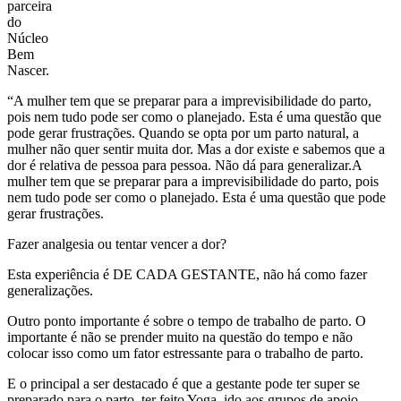
parceira
do
Núcleo
Bem
Nascer.
“A mulher tem que se preparar para a imprevisibilidade do parto,
pois nem tudo pode ser como o planejado. Esta é uma questão que
pode gerar frustrações. Quando se opta por um parto natural, a
mulher não quer sentir muita dor. Mas a dor existe e sabemos que a
dor é relativa de pessoa para pessoa. Não dá para generalizar.A
mulher tem que se preparar para a imprevisibilidade do parto, pois
nem tudo pode ser como o planejado. Esta é uma questão que pode
gerar frustrações.
Fazer analgesia ou tentar vencer a dor?
Esta experiência é DE CADA GESTANTE, não há como fazer
generalizações.
Outro ponto importante é sobre o tempo de trabalho de parto. O
importante é não se prender muito na questão do tempo e não
colocar isso como um fator estressante para o trabalho de parto.
E o principal a ser destacado é que a gestante pode ter super se
preparado para o parto, ter feito Yoga, ido aos grupos de apoio,