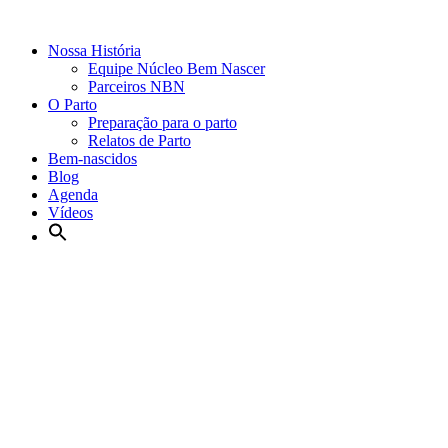
Nossa História
Equipe Núcleo Bem Nascer
Parceiros NBN
O Parto
Preparação para o parto
Relatos de Parto
Bem-nascidos
Blog
Agenda
Vídeos