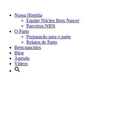
Nossa História
Equipe Núcleo Bem Nascer
Parceiros NBN
O Parto
Preparação para o parto
Relatos de Parto
Bem-nascidos
Blog
Agenda
Vídeos