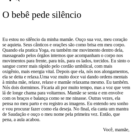
O bebê pede silêncio
Eu estou no silêncio da minha mamãe. Ouço sua voz, meu coração
se aquieta. Seus cânticos e orações são como brisa em meu corpo.
Quando ela pratica Yoga, eu também me movimento dentro dela,
massageado pelos órgãos internos que acompanham o corpo nos
movimentos para frente, para trás, para os lados, torcidos. Eu sinto o
sangue correr mais rápido pelo cordão umbilical, com mais
oxigênio, mais energia vital. Depois que ela, nós nos alongamentos,
ela se deita e relaxa.Uma voz muito doce vai dando ordens mentais
à minha mãe, relaxe, relaxe e mamãe relaxama mesmo. Eu também.
Nós dois dormimos. Ficaria ali por muito tempo, mas a voz que vem
lá de longe chama para voltarmos. Mamãe se senta e em envolve
com os braços e balança como se me ninasse. Outras vezes, ela
pensa no meu parto e eu registro as imagens. Eu entendo seu sonho
e vou procurar fazer como ela deseja. No final, ela canta um mantra
de Saudação e ouço o meu nome pela primeira vez. Então, que
pena, a aula acabou.
Você, mamãe,