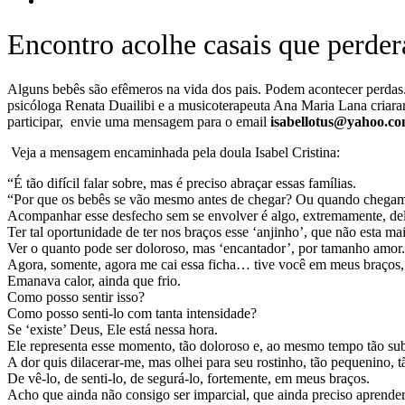
Encontro acolhe casais que perder
Alguns bebês são efêmeros na vida dos pais. Podem acontecer perdas. 
psicóloga Renata Duailibi e a musicoterapeuta Ana Maria Lana criara
participar, envie uma mensagem para o email
isabellotus@yahoo.co
Veja a mensagem encaminhada pela doula Isabel Cristina:
“É tão difícil falar sobre, mas é preciso abraçar essas famílias.
“Por que os bebês se vão mesmo antes de chegar? Ou quando chegam
Acompanhar esse desfecho sem se envolver é algo, extremamente, del
Ter tal oportunidade de ter nos braços esse ‘anjinho’, que não esta ma
Ver o quanto pode ser doloroso, mas ‘encantador’, por tamanho amor.
Agora, somente, agora me cai essa ficha… tive você em meus braços, 
Emanava calor, ainda que frio.
Como posso sentir isso?
Como posso senti-lo com tanta intensidade?
Se ‘existe’ Deus, Ele está nessa hora.
Ele representa esse momento, tão doloroso e, ao mesmo tempo tão su
A dor quis dilacerar-me, mas olhei para seu rostinho, tão pequenino, 
De vê-lo, de senti-lo, de segurá-lo, fortemente, em meus braços.
Acho que ainda não consigo ser imparcial, que ainda preciso aprender