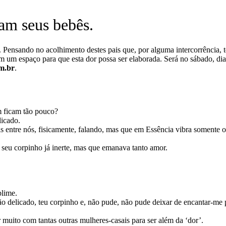
am seus bebês.
Pensando no acolhimento destes pais que, por alguma intercorrência, te
m um espaço para que esta dor possa ser elaborada. Será no sábado, di
m.br
.
 ficam tão pouco?
icado.
is entre nós, fisicamente, falando, mas que em Essência vibra somente o 
seu corpinho já inerte, mas que emanava tanto amor.
blime.
tão delicado, teu corpinho e, não pude, não pude deixar de encantar-me 
 muito com tantas outras mulheres-casais para ser além da ‘dor’.