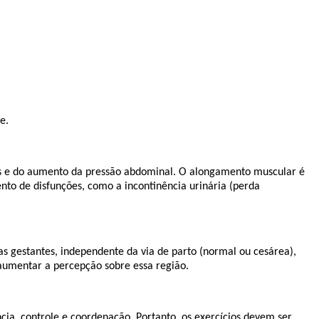
e.
ios e do aumento da pressão abdominal. O alongamento muscular é
to de disfunções, como a incontinência urinária (perda
as gestantes, independente da via de parto (normal ou cesárea),
 aumentar a percepção sobre essa região.
cia, controle e coordenação. Portanto, os exercícios devem ser