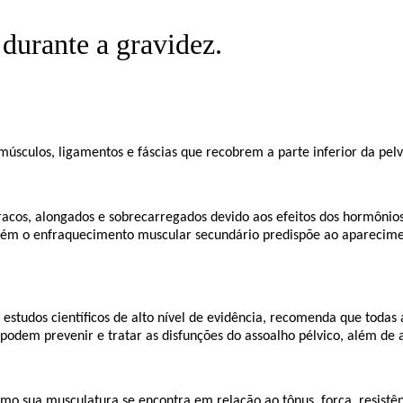
durante a gravidez.
 músculos, ligamentos e fáscias que recobrem a parte inferior da pelv
 fracos, alongados e sobrecarregados devido aos efeitos dos hormôn
porém o enfraquecimento muscular secundário predispõe ao aparecimen
studos científicos de alto nível de evidência, recomenda que todas 
s podem prevenir e tratar as disfunções do assoalho pélvico, além de
mo sua musculatura se encontra em relação ao tônus, força, resistên