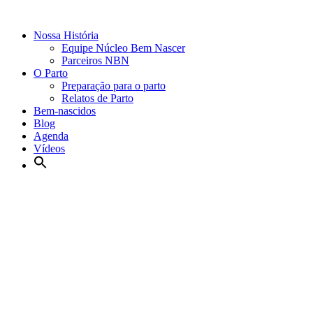
Nossa História
Equipe Núcleo Bem Nascer
Parceiros NBN
O Parto
Preparação para o parto
Relatos de Parto
Bem-nascidos
Blog
Agenda
Vídeos