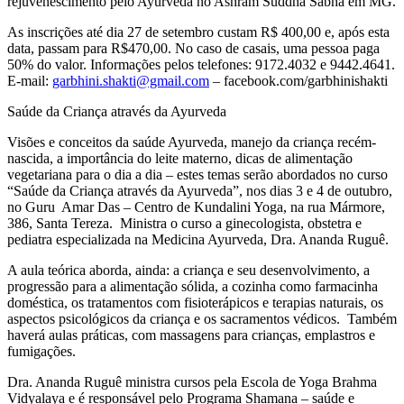
rejuvenescimento pelo Ayurveda no Ashram Suddha Sabha em MG.
As inscrições até dia 27 de setembro custam R$ 400,00 e, após esta
data, passam para R$470,00. No caso de casais, uma pessoa paga
50% do valor. Informações pelos telefones: 9172.4032 e 9442.4641.
E-mail:
garbhini.shakti@gmail.com
– facebook.com/garbhinishakti
Saúde da Criança através da Ayurveda
Visões e conceitos da saúde Ayurveda, manejo da criança recém-
nascida, a importância do leite materno, dicas de alimentação
vegetariana para o dia a dia – estes temas serão abordados no curso
“Saúde da Criança através da Ayurveda”, nos dias 3 e 4 de outubro,
no Guru Amar Das – Centro de Kundalini Yoga, na rua Mármore,
386, Santa Tereza. Ministra o curso a ginecologista, obstetra e
pediatra especializada na Medicina Ayurveda, Dra. Ananda Ruguê.
A aula teórica aborda, ainda: a criança e seu desenvolvimento, a
progressão para a alimentação sólida, a cozinha como farmacinha
doméstica, os tratamentos com fisioterápicos e terapias naturais, os
aspectos psicológicos da criança e os sacramentos védicos. Também
haverá aulas práticas, com massagens para crianças, emplastros e
fumigações.
Dra. Ananda Ruguê ministra cursos pela Escola de Yoga Brahma
Vidyalaya e é responsável pelo Programa Shamana – saúde e