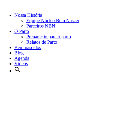
Nossa História
Equipe Núcleo Bem Nascer
Parceiros NBN
O Parto
Preparação para o parto
Relatos de Parto
Bem-nascidos
Blog
Agenda
Vídeos