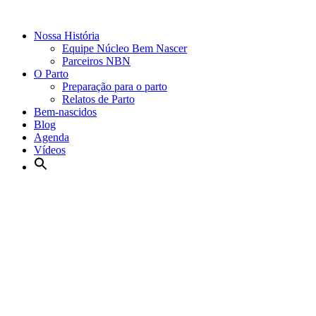
Nossa História
Equipe Núcleo Bem Nascer
Parceiros NBN
O Parto
Preparação para o parto
Relatos de Parto
Bem-nascidos
Blog
Agenda
Vídeos