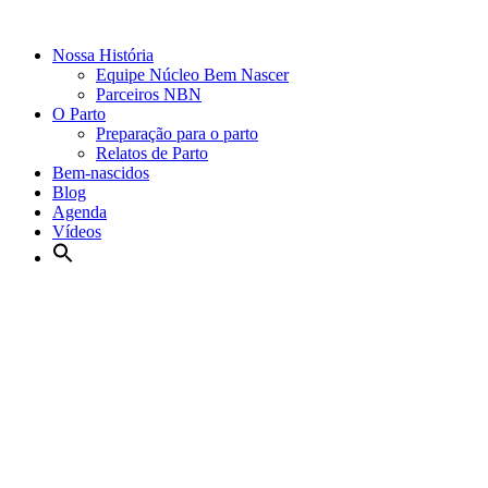
Nossa História
Equipe Núcleo Bem Nascer
Parceiros NBN
O Parto
Preparação para o parto
Relatos de Parto
Bem-nascidos
Blog
Agenda
Vídeos