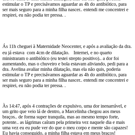
estimular o TP e precisávamos aguardar as 4h do antibiótico, para
ser mais seguro para a minha filha nascer.. entendi me concentrei e
respirei, eu não podia ter pressa. .
Ás 11h cheguei à Maternidade Neocenter, e após a avaliação da dra.
eu já estava com 4cm de dilatação. Internei, e no quarto
ministraram o antibiótico (eu testei strepto positivo).. a dor foi
aumentando, mas o chuveiro e bola estavam aliviando, pedi para a
dra. Avelina avaliar minha dilatação, mas ela não quis, poderia
estimular o TP e precisávamos aguardar as 4h do antibiótico, para
ser mais seguro para a minha filha nascer.. entendi me concentrei e
respirei, eu não podia ter pressa. .
Às 14:47, após 4 contrações de expulsivo, uma dor inenarrável, e
um grito que veio lá de dentro, a Marcelinha chegou aos meus
braços.. de forma super tranquila, mas ao mesmo tempo forte,
potente.. as lágrimas caíram pela primeira vez naquele dia e mais
uma vez eu eu pude ver do que o meu corpo e mente são capazes!
Eu havia conseguido, a minha filha estava em meus braços!