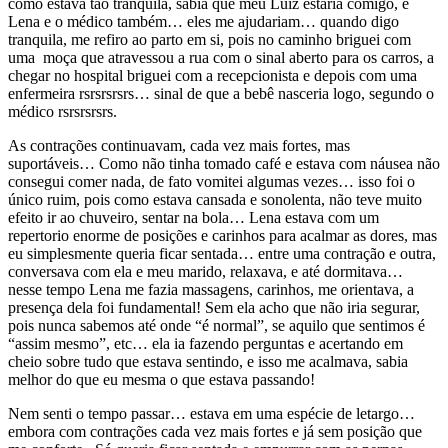
como estava tão tranquila, sabia que meu Luiz estaria comigo, e
Lena e o médico também… eles me ajudariam… quando digo
tranquila, me refiro ao parto em si, pois no caminho briguei com
uma moça que atravessou a rua com o sinal aberto para os carros, a
chegar no hospital briguei com a recepcionista e depois com uma
enfermeira rsrsrsrsrs… sinal de que a bebê nasceria logo, segundo o
médico rsrsrsrsrs.
As contrações continuavam, cada vez mais fortes, mas
suportáveis… Como não tinha tomado café e estava com náusea não
consegui comer nada, de fato vomitei algumas vezes… isso foi o
único ruim, pois como estava cansada e sonolenta, não teve muito
efeito ir ao chuveiro, sentar na bola… Lena estava com um
repertorio enorme de posições e carinhos para acalmar as dores, mas
eu simplesmente queria ficar sentada… entre uma contração e outra,
conversava com ela e meu marido, relaxava, e até dormitava…
nesse tempo Lena me fazia massagens, carinhos, me orientava, a
presença dela foi fundamental! Sem ela acho que não iria segurar,
pois nunca sabemos até onde “é normal”, se aquilo que sentimos é
“assim mesmo”, etc… ela ia fazendo perguntas e acertando em
cheio sobre tudo que estava sentindo, e isso me acalmava, sabia
melhor do que eu mesma o que estava passando!
Nem senti o tempo passar… estava em uma espécie de letargo…
embora com contrações cada vez mais fortes e já sem posição que