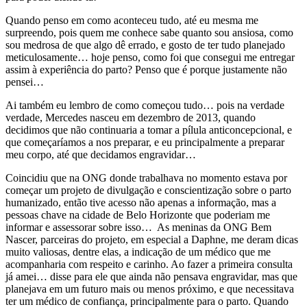
Quando penso em como aconteceu tudo, até eu mesma me
surpreendo, pois quem me conhece sabe quanto sou ansiosa, como
sou medrosa de que algo dê errado, e gosto de ter tudo planejado
meticulosamente… hoje penso, como foi que consegui me entregar
assim à experiência do parto? Penso que é porque justamente não
pensei…
Ai também eu lembro de como começou tudo… pois na verdade
verdade, Mercedes nasceu em dezembro de 2013, quando
decidimos que não continuaria a tomar a pílula anticoncepcional, e
que começaríamos a nos preparar, e eu principalmente a preparar
meu corpo, até que decidamos engravidar…
Coincidiu que na ONG donde trabalhava no momento estava por
começar um projeto de divulgação e conscientização sobre o parto
humanizado, então tive acesso não apenas a informação, mas a
pessoas chave na cidade de Belo Horizonte que poderiam me
informar e assessorar sobre isso… As meninas da ONG Bem
Nascer, parceiras do projeto, em especial a Daphne, me deram dicas
muito valiosas, dentre elas, a indicação de um médico que me
acompanharia com respeito e carinho. Ao fazer a primeira consulta
já amei… disse para ele que ainda não pensava engravidar, mas que
planejava em um futuro mais ou menos próximo, e que necessitava
ter um médico de confiança, principalmente para o parto. Quando