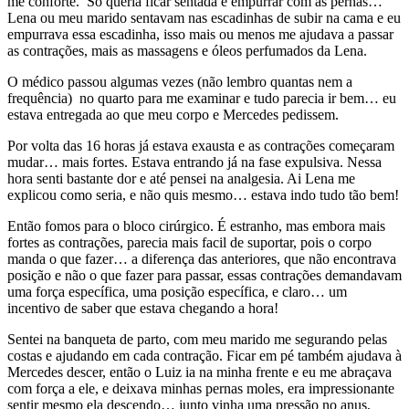
me conforte. Só queria ficar sentada e empurrar com as pernas…
Lena ou meu marido sentavam nas escadinhas de subir na cama e eu
empurrava essa escadinha, isso mais ou menos me ajudava a passar
as contrações, mais as massagens e óleos perfumados da Lena.
O médico passou algumas vezes (não lembro quantas nem a
frequência) no quarto para me examinar e tudo parecia ir bem… eu
estava entregada ao que meu corpo e Mercedes pedissem.
Por volta das 16 horas já estava exausta e as contrações começaram
mudar… mais fortes. Estava entrando já na fase expulsiva. Nessa
hora senti bastante dor e até pensei na analgesia. Ai Lena me
explicou como seria, e não quis mesmo… estava indo tudo tão bem!
Então fomos para o bloco cirúrgico. É estranho, mas embora mais
fortes as contrações, parecia mais facil de suportar, pois o corpo
manda o que fazer… a diferença das anteriores, que não encontrava
posição e não o que fazer para passar, essas contrações demandavam
uma força específica, uma posição específica, e claro… um
incentivo de saber que estava chegando a hora!
Sentei na banqueta de parto, com meu marido me segurando pelas
costas e ajudando em cada contração. Ficar em pé também ajudava à
Mercedes descer, então o Luiz ia na minha frente e eu me abraçava
com força a ele, e deixava minhas pernas moles, era impressionante
sentir mesmo ela descendo… junto vinha uma pressão no anus,