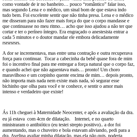
como vontade de ir no banheiro… pouco “romântico” falar isso,
mas segundo Lena e o médico, um sinal bom de que estava indo
tudo bem. Foi excelente sentir que não tinha presa. Lena e o médico
me disseram para não fazer mais força do que o corpo mandasse e
que continuasse no meu ritmo… acho que isso ajudou a não ter que
cortar e ter o períneo íntegro. Era engraçado o anestesista entrar a
cada 5 minutos e o doutor mandar ele embora delicadamente
rsrsrsrsrs.
A dor se incrementava, mas entre uma contração e outra recuperava
força para continuar. Tocar a cabecinha da bebê quase fora de mim
foi o incentivo final para me entregar a força natural que o corpo faz,
e quando achei que não aguentava mais… pronto! Um choro
maravilhoso e um corpinho quente encima de mim… depois pronto,
não importa mais nada nem existe mais nada, só segurar esse
bichinho que olha para você e te conhece, e sentir o amor mais
intenso e verdadeiro que existe!
Ás 11h cheguei à Maternidade Neocenter, e após a avaliação da dra.
eu já estava com 4cm de dilatação. Internei, e no quarto
ministraram o antibiótico (eu testei strepto positivo).. a dor foi
aumentando, mas o chuveiro e bola estavam aliviando, pedi para a
dra. Avelina avaliar minha dilatação, mas ela não quis, poderia