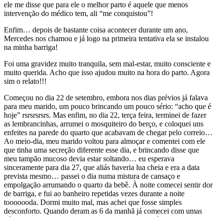
ele me disse que para ele o melhor parto é aquele que menos
intervenção do médico tem, ali “me conquistou”!
Enfim… depois de bastante coisa acontecer durante um ano,
Mercedes nos chamou e já logo na primeira tentativa ela se instalou
na minha barriga!
Foi uma gravidez muito tranquila, sem mal-estar, muito consciente e
muito querida. Acho que isso ajudou muito na hora do parto. Agora
sim o relato!!!
Começou no dia 22 de setembro, embora nos dias prévios já falava
para meu marido, um pouco brincando um pouco sério: “acho que é
hoje” rsrsrsrsrs. Mas enfim, no dia 22, terça feira, terminei de fazer
as lembrancinhas, arrumei o mosquiteiro do berço, e coloquei uns
enfeites na parede do quarto que acabavam de chegar pelo correio…
Ao meio-dia, meu marido voltou para almoçar e comentei com ele
que tinha uma secreção diferente esse dia, e brincando disse que
meu tampão mucoso devia estar soltando… eu esperava
sinceramente para dia 27, que aliás haveria lua cheia e era a data
prevista mesmo… passei o dia numa mistura de cansaço e
empolgação arrumando o quarto da bebê. À noite comecei sentir dor
de barriga, e fui ao banheiro repetidas vezes durante a noite
tooooooda. Dormi muito mal, mas achei que fosse simples
desconforto. Quando deram as 6 da manhã já comecei com umas