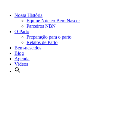
Nossa História
Equipe Núcleo Bem Nascer
Parceiros NBN
O Parto
Preparação para o parto
Relatos de Parto
Bem-nascidos
Blog
Agenda
Vídeos