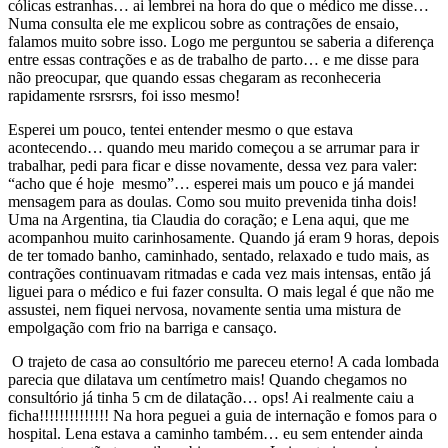
cólicas estranhas… ai lembrei na hora do que o médico me disse…
Numa consulta ele me explicou sobre as contrações de ensaio,
falamos muito sobre isso. Logo me perguntou se saberia a diferença
entre essas contrações e as de trabalho de parto… e me disse para
não preocupar, que quando essas chegaram as reconheceria
rapidamente rsrsrsrs, foi isso mesmo!
Esperei um pouco, tentei entender mesmo o que estava
acontecendo… quando meu marido começou a se arrumar para ir
trabalhar, pedi para ficar e disse novamente, dessa vez para valer:
“acho que é hoje mesmo”… esperei mais um pouco e já mandei
mensagem para as doulas. Como sou muito prevenida tinha dois!
Uma na Argentina, tia Claudia do coração; e Lena aqui, que me
acompanhou muito carinhosamente. Quando já eram 9 horas, depois
de ter tomado banho, caminhado, sentado, relaxado e tudo mais, as
contrações continuavam ritmadas e cada vez mais intensas, então já
liguei para o médico e fui fazer consulta. O mais legal é que não me
assustei, nem fiquei nervosa, novamente sentia uma mistura de
empolgação com frio na barriga e cansaço.
O trajeto de casa ao consultório me pareceu eterno! A cada lombada
parecia que dilatava um centímetro mais! Quando chegamos no
consultório já tinha 5 cm de dilatação… ops! Ai realmente caiu a
ficha!!!!!!!!!!!!!! Na hora peguei a guia de internação e fomos para o
hospital. Lena estava a caminho também… eu sem entender ainda