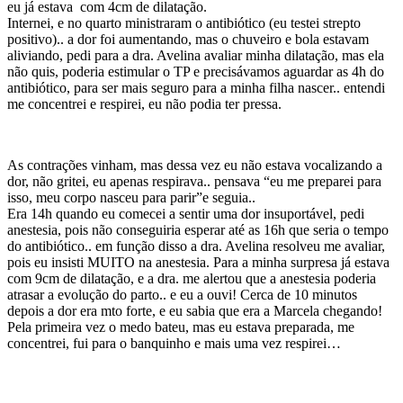
eu já estava com 4cm de dilatação.
Internei, e no quarto ministraram o antibiótico (eu testei strepto
positivo).. a dor foi aumentando, mas o chuveiro e bola estavam
aliviando, pedi para a dra. Avelina avaliar minha dilatação, mas ela
não quis, poderia estimular o TP e precisávamos aguardar as 4h do
antibiótico, para ser mais seguro para a minha filha nascer.. entendi
me concentrei e respirei, eu não podia ter pressa.
As contrações vinham, mas dessa vez eu não estava vocalizando a
dor, não gritei, eu apenas respirava.. pensava “eu me preparei para
isso, meu corpo nasceu para parir”e seguia..
Era 14h quando eu comecei a sentir uma dor insuportável, pedi
anestesia, pois não conseguiria esperar até as 16h que seria o tempo
do antibiótico.. em função disso a dra. Avelina resolveu me avaliar,
pois eu insisti MUITO na anestesia. Para a minha surpresa já estava
com 9cm de dilatação, e a dra. me alertou que a anestesia poderia
atrasar a evolução do parto.. e eu a ouvi! Cerca de 10 minutos
depois a dor era mto forte, e eu sabia que era a Marcela chegando!
Pela primeira vez o medo bateu, mas eu estava preparada, me
concentrei, fui para o banquinho e mais uma vez respirei…