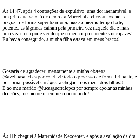
Às 14:47, após 4 contrações de expulsivo, uma dor inenarrável, e
um grito que veio lá de dentro, a Marcelinha chegou aos meus
braços.. de forma super tranquila, mas ao mesmo tempo forte,
potente.. as lágrimas caíram pela primeira vez naquele dia e mais
uma vez eu eu pude ver do que o meu corpo e mente são capazes!
Eu havia conseguido, a minha filha estava em meus braços!
Gostaria de agradecer imensamente a minha obstetra
@avelinasanches por conduzir todo o processo de forma brilhante, e
por tornar possível e mágica a chegada dos meus dois filhos!!
E ao meu marido @lucasguerralopes por sempre apoiar as minhas
decisões, mesmo nem sempre concordando!
Ás 11h cheguei à Maternidade Neocenter, e após a avaliação da dra.