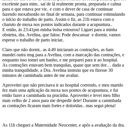
excelente para mim.. saí de lá realmente pronta, preparada e calma
para o que estava por vir.. e com o dever de casa de continuar
fazendo moxabustão no final de semana, para continuar estimulando
o início do trabalho de parto. Assim o fiz, as 21h estava com o
charuto de moxa nos pontos indicados durante a acupuntura..
E então, às 23:41pm minha bolsa estourou! Liguei para a minha
obstetra, dra. Avelina, que falou: Pode descansar e dormir, vamos
esperar o trabalho de parto iniciar..
Claro que não dormi.. as 4:49 iniciaram as contrações, as 6am
mandei outra msg para a Avelina, com a marcação das contrações, e
enquanto isso tomei um banho, e me preparei para ir ao hospital.
As contrações estavam bem tranquilas, quase que sem dor… dada a
minha tranquilidade, a Dra. Avelina instruiu que eu fizesse 30
minutos de caminhada antes de me avaliar.
Aproveitei que não precisava ir ao hospital correndo, e meu marido
fez mais uma aplicação da moxa nos pontos de acupuntura, e fui
então fazer a caminhada na pracinha. Aproveitei e levei meu filho
mais velho de 2 anos para me despedir dele! Durante a caminhada
as contrações ficaram mais fortes e doloridas.. mas segui plena!
As 11h cheguei a Maternidade Neocenter, e após a avaliação da dra.