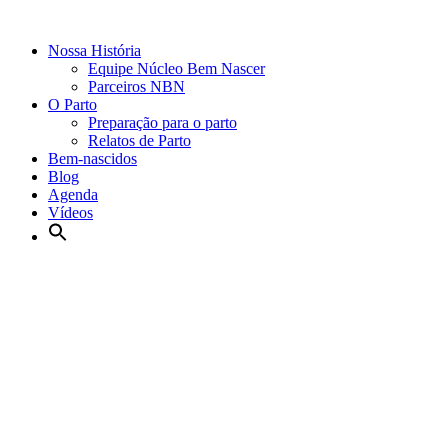
Nossa História
Equipe Núcleo Bem Nascer
Parceiros NBN
O Parto
Preparação para o parto
Relatos de Parto
Bem-nascidos
Blog
Agenda
Vídeos