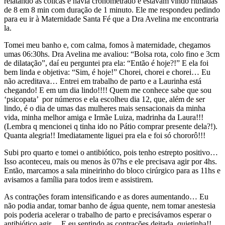
relatando as cólicas e havia cronometrado e estavam vindo ritmadas
de 8 em 8 min com duração de 1 minuto. Ele me respondeu pedindo
para eu ir à Maternidade Santa Fé que a Dra Avelina me encontraria
la.
Tomei meu banho e, com calma, fomos à maternidade, chegamos
umas 06:30hs. Dra Avelina me avaliou: “Bolsa rota, colo fino e 3cm
de dilatação”, daí eu perguntei pra ela: “Então é hoje?!” E ela foi
bem linda e objetiva: “Sim, é hoje!” Chorei, chorei e chorei… Eu
não acreditava… Entrei em trabalho de parto e a Laurinha está
chegando! E em um dia lindo!!!! Quem me conhece sabe que sou
‘psicopata’ por números e ela escolheu dia 12, que, além de ser
lindo, é o dia de umas das mulheres mais sensacionais da minha
vida, minha melhor amiga e Irmãe Luiza, madrinha da Laura!!!
(Lembra q mencionei q tinha ido no Pátio comprar presente dela?!).
Quanta alegria!! Imediatamente liguei pra ela e foi só chororô!!!
Subi pro quarto e tomei o antibiótico, pois tenho estrepto positivo…
Isso aconteceu, mais ou menos às 07hs e ele precisava agir por 4hs.
Então, marcamos a sala mineirinho do bloco cirúrgico para as 11hs e
avisamos a família para todos irem e assistirem.
As contrações foram intensificando e as dores aumentando… Eu
não podia andar, tomar banho de água quente, nem tomar anestesia
pois poderia acelerar o trabalho de parto e precisávamos esperar o
antibiótico agir… E eu sentindo as contrações deitada, quietinha!!