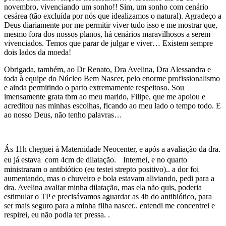
novembro, vivenciando um sonho!! Sim, um sonho com cenário
cesárea (tão excluída por nós que idealizamos o natural). Agradeço a
Deus diariamente por me permitir viver tudo isso e me mostrar que,
mesmo fora dos nossos planos, há cenários maravilhosos a serem
vivenciados. Temos que parar de julgar e viver… Existem sempre
dois lados da moeda!
Obrigada, também, ao Dr Renato, Dra Avelina, Dra Alessandra e
toda à equipe do Núcleo Bem Nascer, pelo enorme profissionalismo
e ainda permitindo o parto extremamente respeitoso. Sou
imensamente grata tbm ao meu marido, Filipe, que me apoiou e
acreditou nas minhas escolhas, ficando ao meu lado o tempo todo. E
ao nosso Deus, não tenho palavras…
Ás 11h cheguei à Maternidade Neocenter, e após a avaliação da dra.
eu já estava com 4cm de dilatação. Internei, e no quarto
ministraram o antibiótico (eu testei strepto positivo).. a dor foi
aumentando, mas o chuveiro e bola estavam aliviando, pedi para a
dra. Avelina avaliar minha dilatação, mas ela não quis, poderia
estimular o TP e precisávamos aguardar as 4h do antibiótico, para
ser mais seguro para a minha filha nascer.. entendi me concentrei e
respirei, eu não podia ter pressa. .