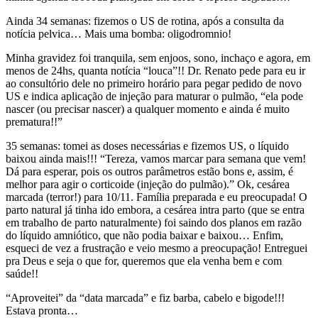
Ainda 34 semanas: fizemos o US de rotina, após a consulta da
notícia pelvica… Mais uma bomba: oligodromnio!
Minha gravidez foi tranquila, sem enjoos, sono, inchaço e agora, em
menos de 24hs, quanta notícia “louca”!! Dr. Renato pede para eu ir
ao consultório dele no primeiro horário para pegar pedido de novo
US e indica aplicação de injeção para maturar o pulmão, “ela pode
nascer (ou precisar nascer) a qualquer momento e ainda é muito
prematura!!”
35 semanas: tomei as doses necessárias e fizemos US, o líquido
baixou ainda mais!!! “Tereza, vamos marcar para semana que vem!
Dá para esperar, pois os outros parâmetros estão bons e, assim, é
melhor para agir o corticoide (injeção do pulmão).” Ok, cesárea
marcada (terror!) para 10/11. Família preparada e eu preocupada! O
parto natural já tinha ido embora, a cesárea intra parto (que se entra
em trabalho de parto naturalmente) foi saindo dos planos em razão
do líquido amniótico, que não podia baixar e baixou… Enfim,
esqueci de vez a frustração e veio mesmo a preocupação! Entreguei
pra Deus e seja o que for, queremos que ela venha bem e com
saúde!!
“Aproveitei” da “data marcada” e fiz barba, cabelo e bigode!!!
Estava pronta…