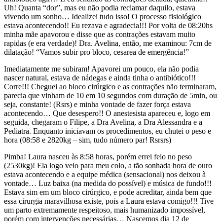
Uh! Quanta “dor”, mas eu não podia reclamar daquilo, estava
vivendo um sonho… Idealizei tudo isso! O processo fisiológico
estava acontecendo!! Eu rezava e agradecia!!! Por volta de 08:20hs
minha mãe apavorou e disse que as contrações estavam muito
rapidas (e era verdade)! Dra. Avelina, então, me examinou: 7cm de
dilatação! “Vamos subir pro bloco, cesarea de emergência!”
Imediatamente me subiram! Apavorei um pouco, ela não podia
nascer natural, estava de nádegas e ainda tinha o antibiótico!!!
Corre!!! Cheguei ao bloco cirúrgico e as contrações não terminaram,
parecia que vinham de 10 em 10 segundos com duração de 5min, ou
seja, constante! (Rsrs) e minha vontade de fazer força estava
acontecendo… Que desespero!! O anestesista apareceu e, logo em
seguida, chegaram o Filipe, a Dra Avelina, a Dra Alessandra e a
Pediatra. Enquanto iniciavam os procedimentos, eu chutei o peso e
hora (08:58 e 2820kg – sim, tudo número par! Rsrsrs)
Pimba! Laura nasceu às 8:58 horas, porém errei feio no peso
(2530kg)! Ela logo veio para meu colo, a tão sonhada hora de ouro
estava acontecendo e a equipe médica (sensacional) nos deixou à
vontade… Luz baixa (na medida do possível) e música de fundo!!!
Estava sim em um bloco cirúrgico, e pode acreditar, ainda bem que
essa cirurgia maravilhosa existe, pois a Laura estava comigo!!! Tive
um parto extremamente respeitoso, mais humanizado impossível,
porém com intervenções necessárias… Nascemos dia 12 de