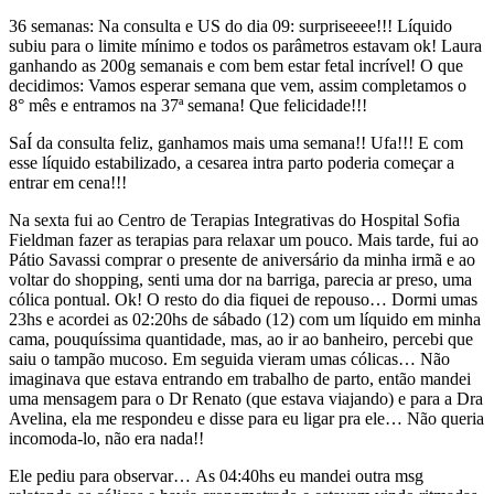
36 semanas: Na consulta e US do dia 09: surpriseeee!!! Líquido
subiu para o limite mínimo e todos os parâmetros estavam ok! Laura
ganhando as 200g semanais e com bem estar fetal incrível! O que
decidimos: Vamos esperar semana que vem, assim completamos o
8° mês e entramos na 37ª semana! Que felicidade!!!
SaÍ da consulta feliz, ganhamos mais uma semana!! Ufa!!! E com
esse líquido estabilizado, a cesarea intra parto poderia começar a
entrar em cena!!!
Na sexta fui ao Centro de Terapias Integrativas do Hospital Sofia
Fieldman fazer as terapias para relaxar um pouco. Mais tarde, fui ao
Pátio Savassi comprar o presente de aniversário da minha irmã e ao
voltar do shopping, senti uma dor na barriga, parecia ar preso, uma
cólica pontual. Ok! O resto do dia fiquei de repouso… Dormi umas
23hs e acordei as 02:20hs de sábado (12) com um líquido em minha
cama, pouquíssima quantidade, mas, ao ir ao banheiro, percebi que
saiu o tampão mucoso. Em seguida vieram umas cólicas… Não
imaginava que estava entrando em trabalho de parto, então mandei
uma mensagem para o Dr Renato (que estava viajando) e para a Dra
Avelina, ela me respondeu e disse para eu ligar pra ele… Não queria
incomoda-lo, não era nada!!
Ele pediu para observar… As 04:40hs eu mandei outra msg