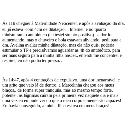
Ás 11h cheguei à Maternidade Neocenter, e após a avaliação da dra.
eu já estava com 4cm de dilatação. Internei, e no quarto
ministraram o antibiótico (eu testei strepto positivo).. a dor foi
aumentando, mas o chuveiro e bola estavam aliviando, pedi para a
dra. Avelina avaliar minha dilatação, mas ela não quis, poderia
estimular o TP e precisávamos aguardar as 4h do antibiótico, para
ser mais seguro para a minha filha nascer.. entendi me concentrei e
respirei, eu não podia ter pressa. .
Às 14:47, após 4 contrações de expulsivo, uma dor inenarrável, e
um grito que veio lá de dentro, a Marcelinha chegou aos meus
braços.. de forma super tranquila, mas ao mesmo tempo forte,
potente.. as lágrimas caíram pela primeira vez naquele dia e mais
uma vez eu eu pude ver do que o meu corpo e mente são capazes!
Eu havia conseguido, a minha filha estava em meus braços!