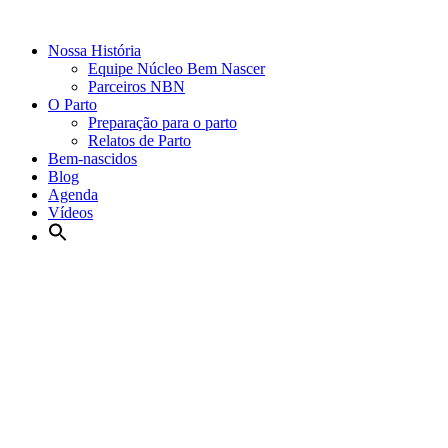
Nossa História
Equipe Núcleo Bem Nascer
Parceiros NBN
O Parto
Preparação para o parto
Relatos de Parto
Bem-nascidos
Blog
Agenda
Vídeos