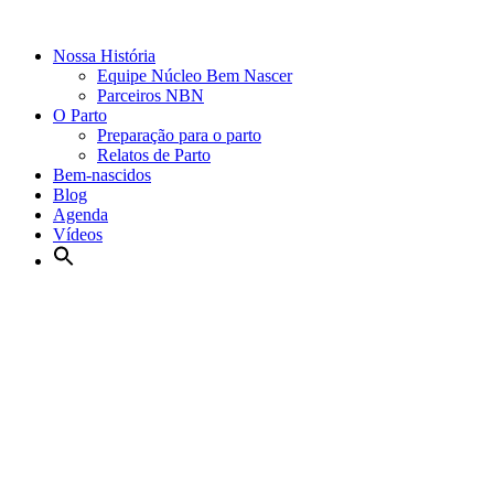
Nossa História
Equipe Núcleo Bem Nascer
Parceiros NBN
O Parto
Preparação para o parto
Relatos de Parto
Bem-nascidos
Blog
Agenda
Vídeos