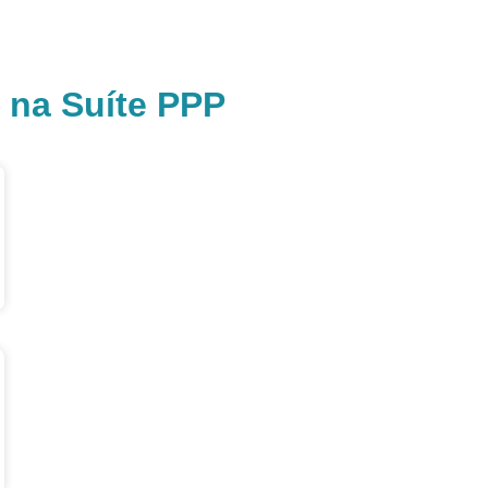
em-nascidos
Blog
Agenda
Vídeos
 na Suíte PPP