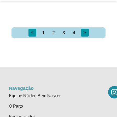
<
1
2
3
4
>
Navegação
Equipe Núcleo Bem Nascer
O Parto
Bem-nascidos