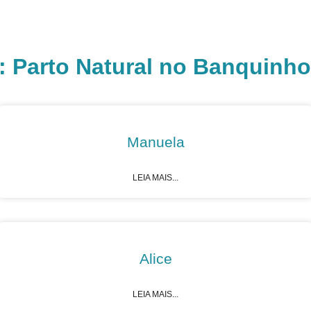
Nossa História
O Parto
B
o: Parto Natural no Banquinho
Manuela
LEIA MAIS...
Alice
LEIA MAIS...