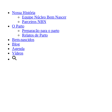
Nossa História
Equipe Núcleo Bem Nascer
Parceiros NBN
O Parto
Preparação para o parto
Relatos de Parto
Bem-nascidos
Blog
Agenda
Vídeos