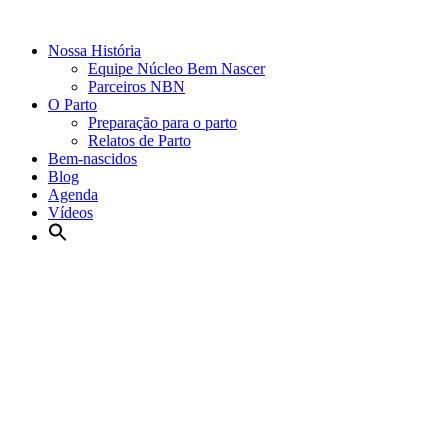
Nossa História
Equipe Núcleo Bem Nascer
Parceiros NBN
O Parto
Preparação para o parto
Relatos de Parto
Bem-nascidos
Blog
Agenda
Vídeos