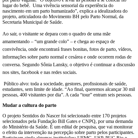
lugar do bebê. Uma vivência sensorial da experiência do
nascimento em um parto humanizado”, explica a idealizadora do
projeto, articuladora do Movimento BH pelo Parto Normal, da
Secretaria Municipal de Saúde.
Ao sair, o visitante se depara com o quadro de uma mãe
amamentando – “um grande colo” – e chega ao espaço de
convivência, onde encontrará frases bonitas, fotos de parto, vídeos,
informações sobre parto normal e cesárea e onde ocorrem rodas de
conversa. Segundo Sônia Lansky, o objetivo é continuar a discussão
nos sites, facebook e nas redes sociais.
Público alvo: toda a sociedade, gestores, profissionais de saúde,
estudantes, sem limite de idade. “Ao final, queremos alcançar 30 mil
pessoas, 400 visitantes por dia”. A cada “tour” entram seis pessoas.
Mudar a cultura do parto
O projeto Sentidos do Nascer foi selecionado entre 170 projetos
selecionados pela Fundação Bill Gates e CNPQ, por uma demanda
do Ministério da Saúde. É um edital de pesquisa, que vai monitorar
o efeito da intervenção na percepção sobre parto pelos participantes.
Participam ainda algumas instituições: UFMG, USP, PUC Rio e