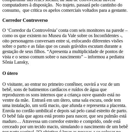
computadores à disposição. No trajeto, passará pelo cantinho do
consumo, que critica os apelos comerciais voltados para a gestante.
Corredor Controverso
O ‘Corredor da Controvérsia’ conta com seis monitores na parede –
como os que existem no Museu da Vale sobre os Inconfidentes -,
oito personagens conversam entre si, enfocando diferentes visões
sobre o parto e as falas que os casais grávidos escutam durante a
gestação de seus filhos. “Apresenta a multiplicidade de pontos de
vista e o senso comum sobre o nascimento” – informou a pediatra
Sônia Lansky,
O útero
O visitante, ao entrar no primeiro contêiner, ouvirá a voz de um
bebê, sons de batimentos cardíacos e ruídos de água que
reproduzem os sons internos que a criança ouve quando está no
ventre da mãe. Entrará em um útero, uma sala escura, onde tem
uma instalação, um sofá macio, que afunda e representa a placenta.
Enrola no cordão umbilical e depois sai pelo canal estreito de parto.
O bebê fala que agora está pronto para nascer, que seu pulmão está
maduro… Atravessa um corredor estreito e comprido, onde está
cerceado por um tecido macio, simulando o nascimento de um bebê
por parto vaginal. “O objetivo é levar as pessoas a se colocar no