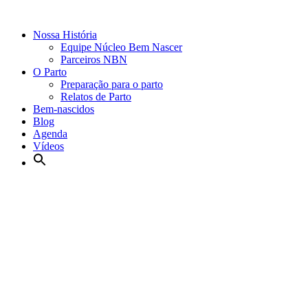
Nossa História
Equipe Núcleo Bem Nascer
Parceiros NBN
O Parto
Preparação para o parto
Relatos de Parto
Bem-nascidos
Blog
Agenda
Vídeos