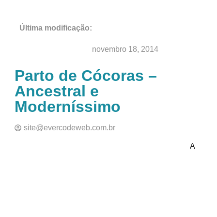
Última modificação:
Nossa História
Bem-nascidos
novembro 18, 2014
Parto de Cócoras –
Ancestral e
Moderníssimo
site@evercodeweb.com.br
A