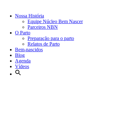
Nossa História
Equipe Núcleo Bem Nascer
Parceiros NBN
O Parto
Preparação para o parto
Relatos de Parto
Bem-nascidos
Blog
Agenda
Vídeos