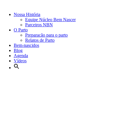
Nossa História
Equipe Núcleo Bem Nascer
Parceiros NBN
O Parto
Preparação para o parto
Relatos de Parto
Bem-nascidos
Blog
Agenda
Vídeos