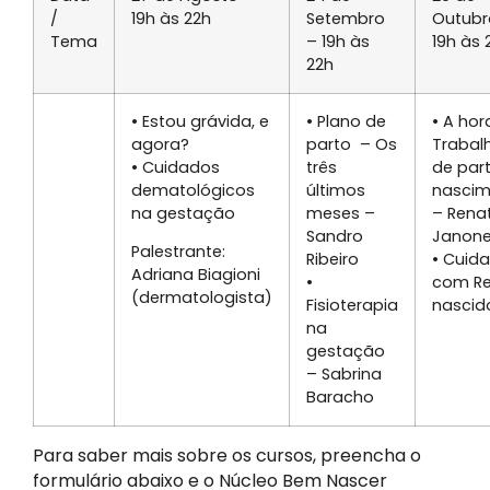
/
19h às 22h
Setembro
Outubr
Tema
– 19h às
19h às 
22h
• Estou grávida, e
• Plano de
• A hor
agora?
parto – Os
Trabal
• Cuidados
três
de par
dematológicos
últimos
nascim
na gestação
meses –
– Rena
Sandro
Janon
Palestrante:
Ribeiro
• Cuid
Adriana Biagioni
•
com R
(dermatologista)
Fisioterapia
nasci
na
gestação
– Sabrina
Baracho
Para saber mais sobre os cursos, preencha o
formulário abaixo e o Núcleo Bem Nascer