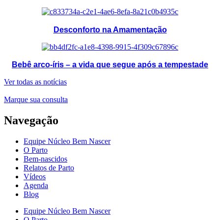
Desconforto na Amamentação
Bebê arco-íris – a vida que segue após a tempestade
Ver todas as notícias
Marque sua consulta
Navegação
Equipe Núcleo Bem Nascer
O Parto
Bem-nascidos
Relatos de Parto
Vídeos
Agenda
Blog
Equipe Núcleo Bem Nascer
O Parto