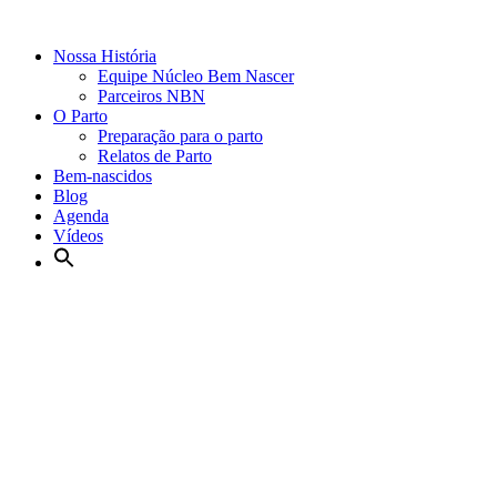
Nossa História
Equipe Núcleo Bem Nascer
Parceiros NBN
O Parto
Preparação para o parto
Relatos de Parto
Bem-nascidos
Blog
Agenda
Vídeos