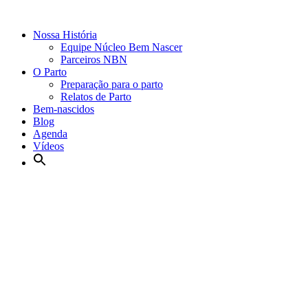
Nossa História
Equipe Núcleo Bem Nascer
Parceiros NBN
O Parto
Preparação para o parto
Relatos de Parto
Bem-nascidos
Blog
Agenda
Vídeos