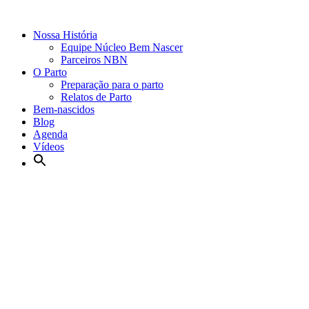
Nossa História
Equipe Núcleo Bem Nascer
Parceiros NBN
O Parto
Preparação para o parto
Relatos de Parto
Bem-nascidos
Blog
Agenda
Vídeos