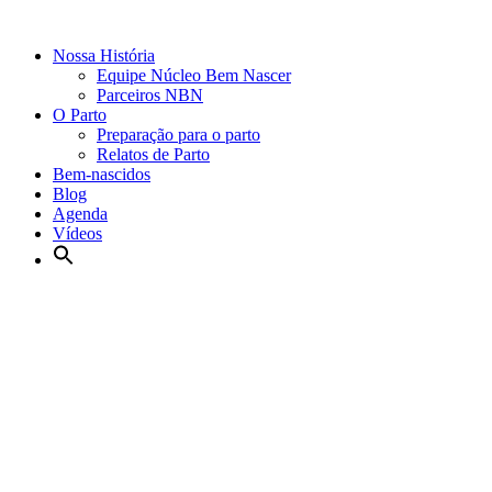
Nossa História
Equipe Núcleo Bem Nascer
Parceiros NBN
O Parto
Preparação para o parto
Relatos de Parto
Bem-nascidos
Blog
Agenda
Vídeos