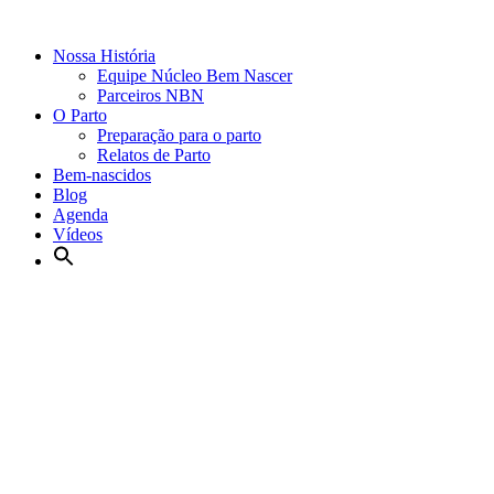
Nossa História
Equipe Núcleo Bem Nascer
Parceiros NBN
O Parto
Preparação para o parto
Relatos de Parto
Bem-nascidos
Blog
Agenda
Vídeos