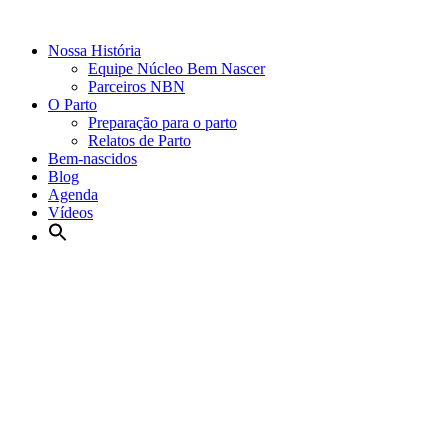
Nossa História
Equipe Núcleo Bem Nascer
Parceiros NBN
O Parto
Preparação para o parto
Relatos de Parto
Bem-nascidos
Blog
Agenda
Vídeos