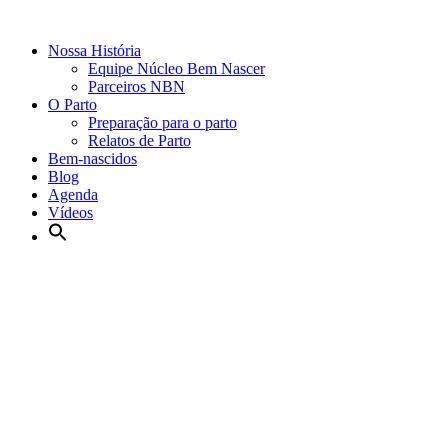
Nossa História
Equipe Núcleo Bem Nascer
Parceiros NBN
O Parto
Preparação para o parto
Relatos de Parto
Bem-nascidos
Blog
Agenda
Vídeos