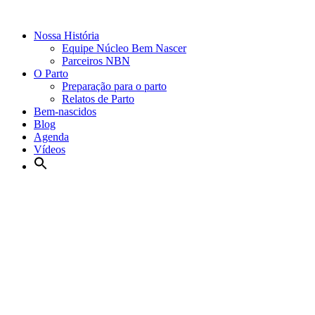
Nossa História
Equipe Núcleo Bem Nascer
Parceiros NBN
O Parto
Preparação para o parto
Relatos de Parto
Bem-nascidos
Blog
Agenda
Vídeos