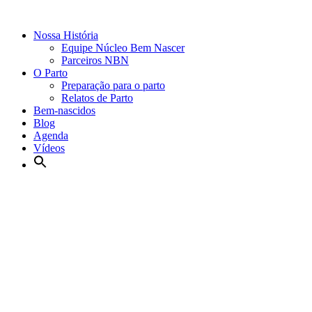
Nossa História
Equipe Núcleo Bem Nascer
Parceiros NBN
O Parto
Preparação para o parto
Relatos de Parto
Bem-nascidos
Blog
Agenda
Vídeos