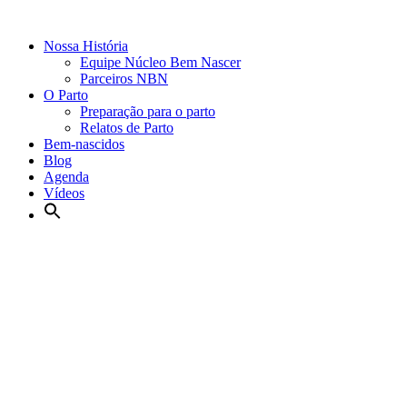
Nossa História
Equipe Núcleo Bem Nascer
Parceiros NBN
O Parto
Preparação para o parto
Relatos de Parto
Bem-nascidos
Blog
Agenda
Vídeos