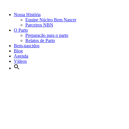
Nossa História
Equipe Núcleo Bem Nascer
Parceiros NBN
O Parto
Preparação para o parto
Relatos de Parto
Bem-nascidos
Blog
Agenda
Vídeos