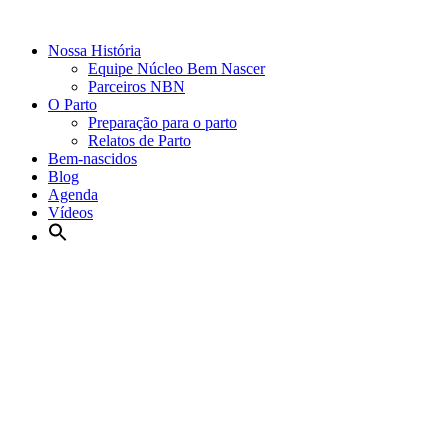
Nossa História
Equipe Núcleo Bem Nascer
Parceiros NBN
O Parto
Preparação para o parto
Relatos de Parto
Bem-nascidos
Blog
Agenda
Vídeos