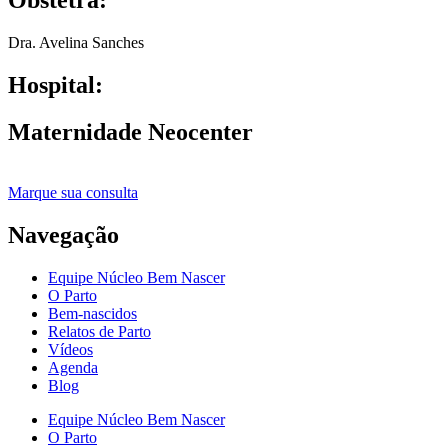
Obstetra:
Dra. Avelina Sanches
Hospital:
Maternidade Neocenter
Marque sua consulta
Navegação
Equipe Núcleo Bem Nascer
O Parto
Bem-nascidos
Relatos de Parto
Vídeos
Agenda
Blog
Equipe Núcleo Bem Nascer
O Parto