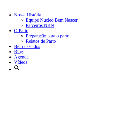
Nossa História
Equipe Núcleo Bem Nascer
Parceiros NBN
O Parto
Preparação para o parto
Relatos de Parto
Bem-nascidos
Blog
Agenda
Vídeos