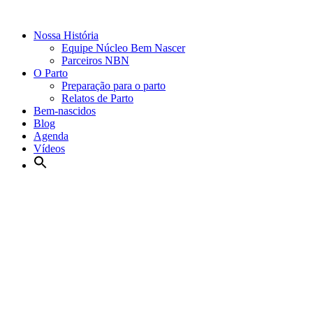
Nossa História
Equipe Núcleo Bem Nascer
Parceiros NBN
O Parto
Preparação para o parto
Relatos de Parto
Bem-nascidos
Blog
Agenda
Vídeos